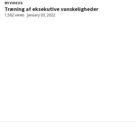
MY VIDEOS
Træning af eksekutive vanskeligheder
1,562 views
January 03, 2022