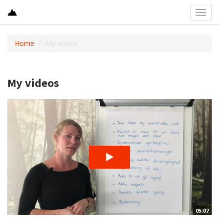
Toggl
navig
Home
My videos
My videos
05:07