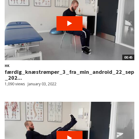
00:45
HK
færdig_knæstrømper_3_fra_min_android_22_sep
_202...
1,090 views
January 03, 2022