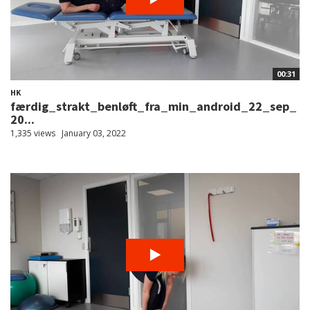
00:31
HK
færdig_strakt_benløft_fra_min_android_22_sep_
20...
1,335 views
January 03, 2022