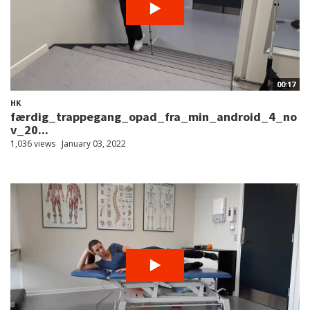
00:17
HK
færdig_trappegang_opad_fra_min_android_4_no
v_20...
1,036 views
January 03, 2022