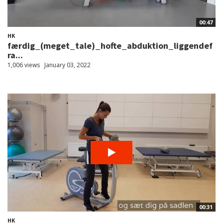
00:47
HK
færdig_(meget_tale)_hofte_abduktion_liggendef
ra...
1,006 views
January 03, 2022
00:31
HK