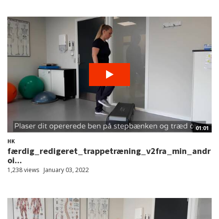
01:01
HK
færdig_redigeret_trappetræning_v2fra_min_andr
oi...
1,238 views
January 03, 2022