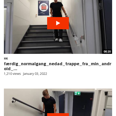
00:20
HK
færdig_normalgang_nedad_trappe_fra_min_andr
oid_...
1,210 views
January 03, 2022