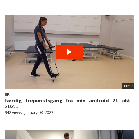
00:17
HK
færdig_trepunktsgang_fra_min_android_21_okt_
202...
942 views
January 03, 2022