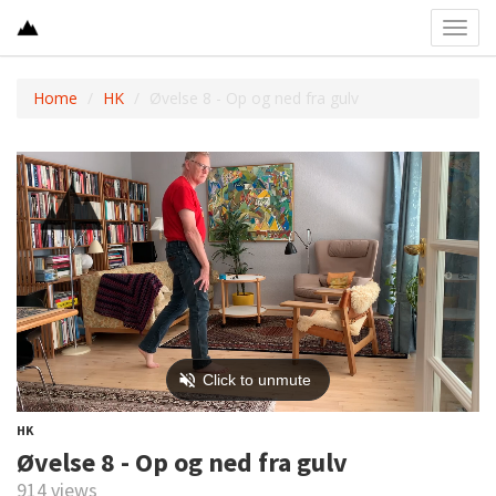
Toggl
navig
Home
HK
Øvelse 8 - Op og ned fra gulv
HK
Øvelse 8 - Op og ned fra gulv
914 views