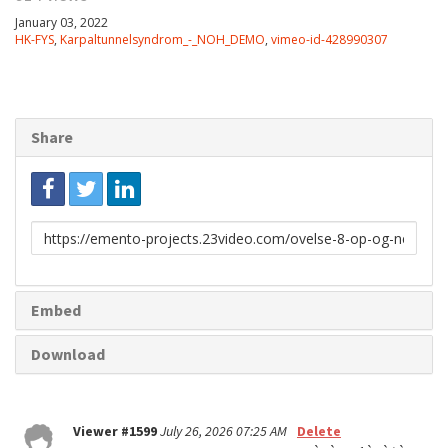
January 03, 2022
HK-FYS
,
Karpaltunnelsyndrom_-_NOH_DEMO
,
vimeo-id-428990307
Share
Link
to
share
Embed
Download
Viewer #1599
July 26, 2026 07:25 AM
Delete