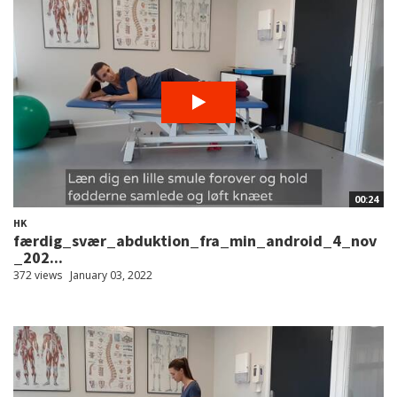
00:24
HK
færdig_svær_abduktion_fra_min_android_4_nov
_202...
372 views
January 03, 2022