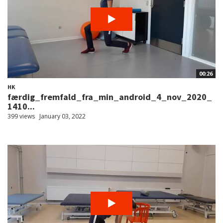
00:26
HK
færdig_fremfald_fra_min_android_4_nov_2020_
1410...
399 views
January 03, 2022